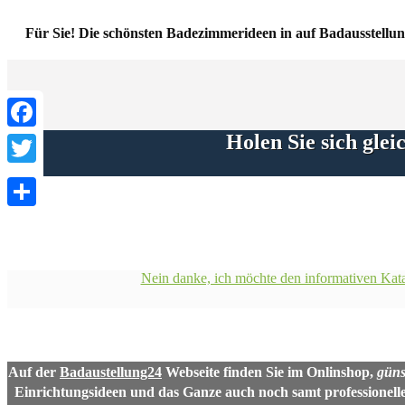
Für Sie! Die schönsten Badezimmerideen in auf Badausstellun
Holen Sie sich gle
Facebook
Twitter
Share
Nein danke, ich möchte den informativen Kat
Auf der
Badaustellung24
Webseite finden Sie im Onlinshop,
güns
Einrichtungsideen und das Ganze auch noch samt professionell