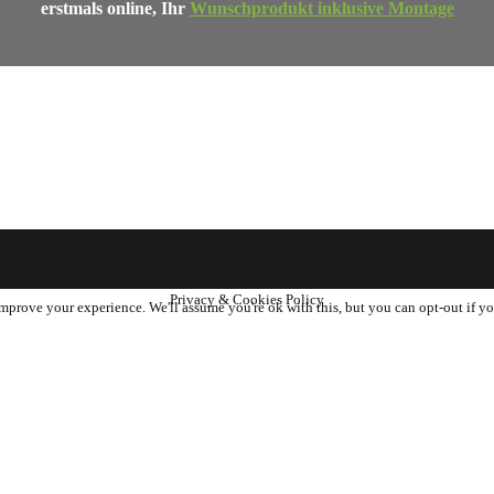
erstmals online,
Ihr
Wunschprodukt inklusive Montage
Privacy & Cookies Policy
mprove your experience. We'll assume you're ok with this, but you can opt-out if yo